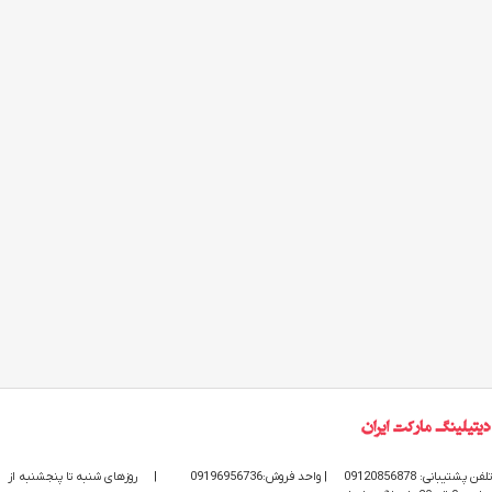
تلفن پشتیبانی: 09120856878
| واحد فروش:09196956736
|
روزهای شنبه تا پنجشنبه از