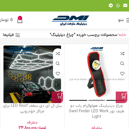
0
منو
0
تومان
خانه
محصولات برچسب خورده “چراغ دیتیلینگ”
فیلترها
چراغ دیتیلینگ هولوگرام یاب دو
پنل ال ای دی سقف LED Roof برای
طیف نور Swirl Finder LED Work
مراکز خودرویی
Light
متفرقه
متفرقه
تومان
34.800.000