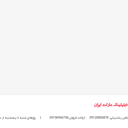
تلفن پشتیبانی: 09120856878
| واحد فروش:09196956736
|
روزهای شنبه تا پنجشنبه از ساعت 9 الی 20 پاسخگوی