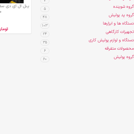
7
افزودن به سبد خرید
گروه شوینده
5
خ
گروه پد پولیش
48
دستگاه ها و ابزارها
103
توما
تجهیزات کارگاهی
24
دستگاه و لوازم پولیش کاری
35
محصولات متفرقه
6
گروه پولیش
60