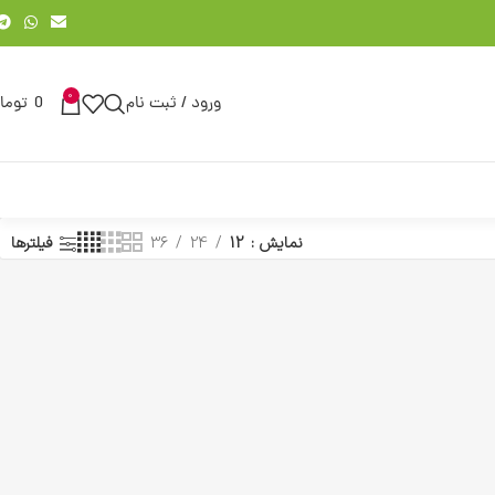
0
ورود / ثبت نام
0
توما
نمایش
12
24
36
فیلترها