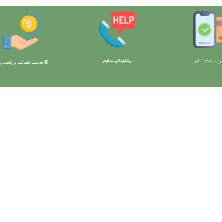
پشتیبانی مداوم
 پرداخت آنلاین
48 ساعت ضمانت بازگش
ت پو
ارتباط با ما:
خوی - بلوار رسالت - روبروی زنبورداران
واحد فروش: 09196956736
واحد پشتیبانی (واتساپ): 09120856878