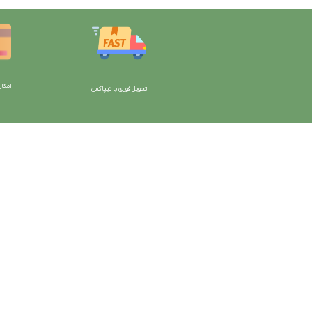
امکان
تحویل فوری با تیپاکس
با دیتیلینگ مارکت ایران
دسترسی به صفحات
شرایط و قوانین سایت
ورود به سایت
سیاست حریم خصوصی
سبد خرید
سیاست مرجوعی کالا
محصولات فروشگاه
روشهای پرداخت
محصولات حراجی
ضمانت اصل بودن کالا
روشهای ارسال