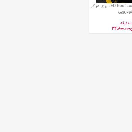
پنل ال ای دی سقف LED Roof برای مراکز
ودرویی
متفرقه
ن
34.800.000