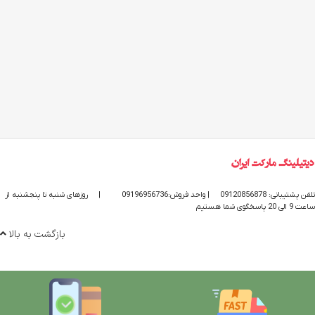
تلفن پشتیبانی: 09120856878
| واحد فروش:09196956736
|
روزهای شنبه تا پنجشنبه از
ساعت 9 الی 20 پاسخگوی شما هستیم
بازگشت به بالا