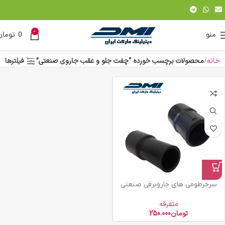
0
منو
0
تومان
خانه
محصولات برچسب خورده “چفت جلو و عقب جاروی صنعتی”
فیلترها
سرخرطومی های جاروبرقی صنعتی
متفرقه
تومان
250.000