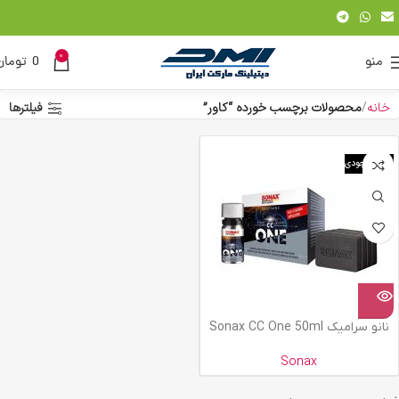
0
منو
0
تومان
خانه
محصولات برچسب خورده “کاور”
فیلترها
اتمام موجودی
نانو سرامیک Sonax CC One 50ml
Sonax