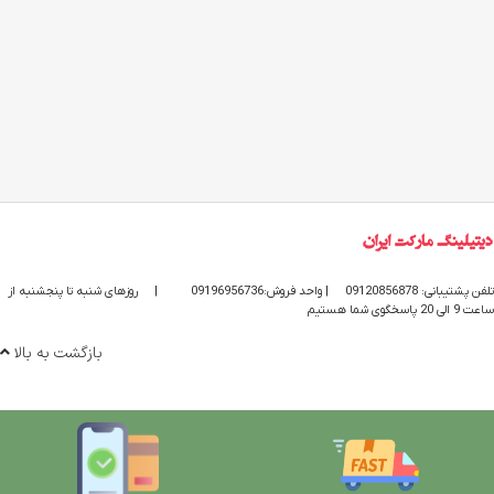
تلفن پشتیبانی: 09120856878
| واحد فروش:09196956736
|
روزهای شنبه تا پنجشنبه از
ساعت 9 الی 20 پاسخگوی شما هستیم
بازگشت به بالا