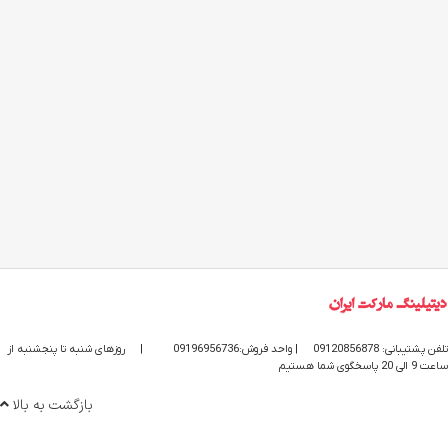
تلفن پشتیبانی: 09120856878
| واحد فروش:09196956736
|
روزهای شنبه تا پنجشنبه از
ساعت 9 الی 20 پاسخگوی شما هستیم
بازگشت به بالا