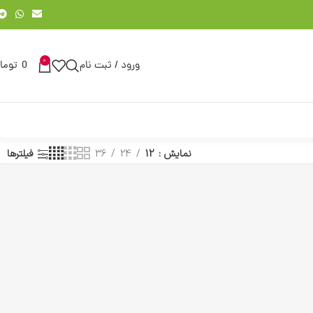
0
ورود / ثبت نام
0
توما
نمایش
12
24
36
فیلترها