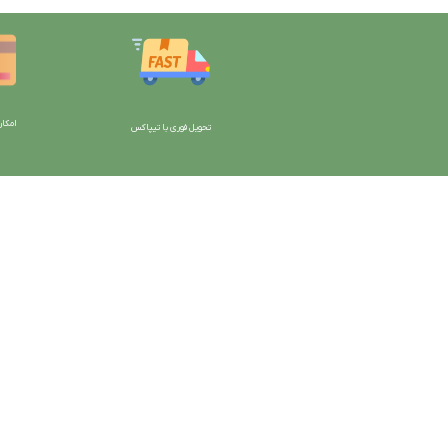
امکان
تحویل فوری با تیپاکس
با دیتیلینگ مارکت ایران
دسترسی به صفحات
شرایط و قوانین سایت
ورود به سایت
سیاست حریم خصوصی
سبد خرید
سیاست مرجوعی کالا
محصولات فروشگاه
روشهای پرداخت
محصولات حراجی
ضمانت اصل بودن کالا
روشهای ارسال