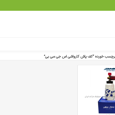
رچسب خورده “کف پاش کارواشی اس جی سی بی”