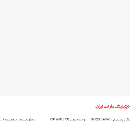
تلفن پشتیبانی: 09120856878
| واحد فروش:09196956736
|
روزهای شنبه تا پنجشنبه از ساعت 9 الی 20 پاسخگوی