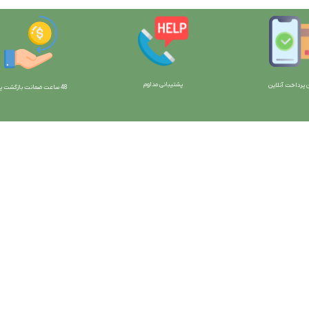
پشتیبانی مداوم
 پرداخت آنلاین
48 ساعت ضمانت بازگش
ت پو
ارتباط با ما:
خوی - بلوار رسالت - روبروی زنبورداران
واحد فروش: 09196956736
واحد پشتیبانی (واتساپ): 09120856878