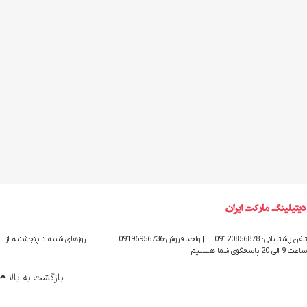
تلفن پشتیبانی: 09120856878
| واحد فروش:09196956736
|
روزهای شنبه تا پنجشنبه از
ساعت 9 الی 20 پاسخگوی شما هستیم
بازگشت به بالا