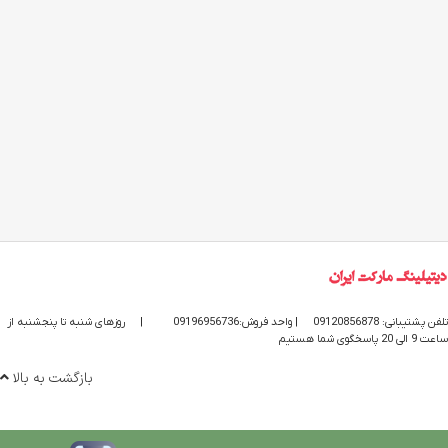
تلفن پشتیبانی: 09120856878
| واحد فروش:09196956736
|
روزهای شنبه تا پنجشنبه از
ساعت 9 الی 20 پاسخگوی شما هستیم
بازگشت به بالا