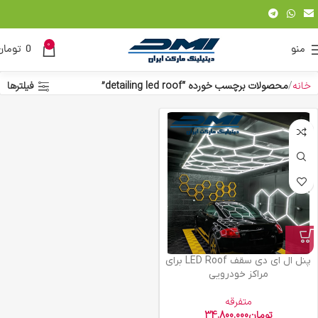
0
منو
0
تومان
خانه
محصولات برچسب خورده “detailing led roof”
فیلترها
پنل ال ای دی سقف LED Roof برای
مراکز خودرویی
متفرقه
تومان
34.800.000