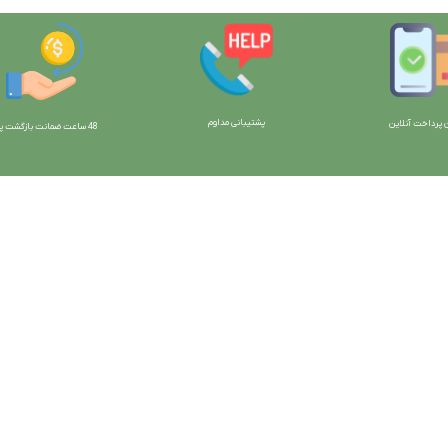
پشتیبانی مداوم
 پرداخت آنلاین
48 ساعت ضمانت بازگش
ت پو
ارتباط با ما:
خوی - بلوار رسالت - روبروی زنبورداران
واحد فروش: 09196956736
واحد پشتیبانی (واتساپ): 09120856878