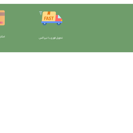
امکان
تحویل فوری با تیپاکس
با دیتیلینگ مارکت ایران
دسترسی به صفحات
شرایط و قوانین سایت
ورود به سایت
سیاست حریم خصوصی
سبد خرید
سیاست مرجوعی کالا
محصولات فروشگاه
روشهای پرداخت
محصولات حراجی
ضمانت اصل بودن کالا
روشهای ارسال