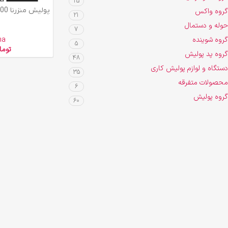
25
افزودن به سبد خرید
گروه واکس
21
حوله و دستمال
7
گروه شوینده
na
5
توما
گروه پد پولیش
48
دستگاه و لوازم پولیش کاری
35
محصولات متفرقه
6
گروه پولیش
60