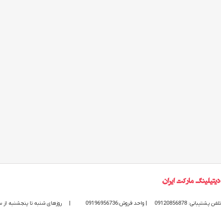
تلفن پشتیبانی: 09120856878
| واحد فروش:09196956736
|
روزهای شنبه تا پنجشنبه از ساعت 9 الی 20 پاسخگوی