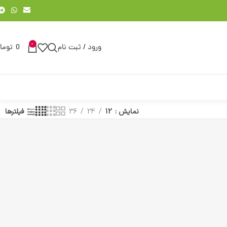
0
ورود / ثبت نام
0
توما
نمایش
12
24
36
فیلترها