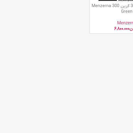
پولیش منزرنا 300 گرین Menzerna 300
Green
Menzer
ن
6.800.000