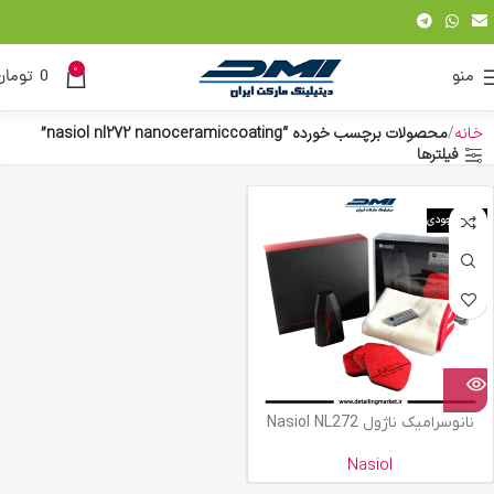
0
منو
0
تومان
خانه
محصولات برچسب خورده “nasiol nl272 nanoceramiccoating”
فیلترها
اتمام موجودی
نانوسرامیک ناژول Nasiol NL272
Nasiol