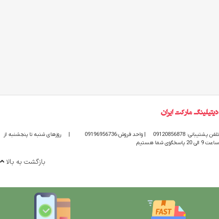
تلفن پشتیبانی: 09120856878
| واحد فروش:09196956736
|
روزهای شنبه تا پنجشنبه از
ساعت 9 الی 20 پاسخگوی شما هستیم
بازگشت به بالا