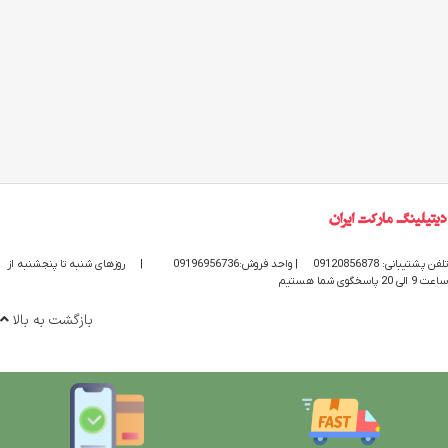
تلفن پشتیبانی: 09120856878
| واحد فروش:09196956736
|
روزهای شنبه تا پنجشنبه از
ساعت 9 الی 20 پاسخگوی شما هستیم
بازگشت به بالا