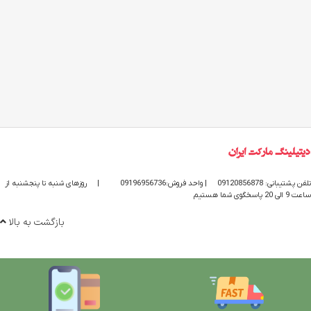
تلفن پشتیبانی: 09120856878
| واحد فروش:09196956736
|
روزهای شنبه تا پنجشنبه از
ساعت 9 الی 20 پاسخگوی شما هستیم
بازگشت به بالا