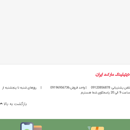
تلفن پشتیبانی: 09120856878
| واحد فروش:09196956736
|
روزهای شنبه تا پنجشنبه از
ساعت 9 الی 20 پاسخگوی شما هستیم
بازگشت به بالا