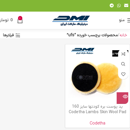
0
منو
0
تومان
خانه
محصولات برچسب خورده “ufs”
فیلترها
اتمام موجودی
پد پوست بره کودتها سایز 160
Codetha Lambs Skin Wool Pad
Codetha