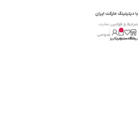
با دیتیلینگ مارکت ایران
شرایط و قوانین سایت
0
سیاست حریم خصوصی
روشگاه
علاقه مندی
سبد خرید
حساب کاربری من
سیاست مرجوعی کالا
روشهای پرداخت
ضمانت اصل بودن کالا
دسترسی به صفحات
ورود به سایت
سبد خرید
محصولات فروشگاه
محصولات حراجی
روشهای ارسال