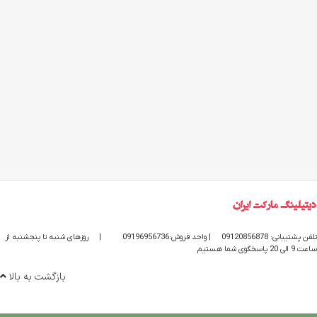
تلفن پشتیبانی: 09120856878
| واحد فروش:09196956736
|
روزهای شنبه تا پنجشنبه از
ساعت 9 الی 20 پاسخگوی شما هستیم
بازگشت به بالا