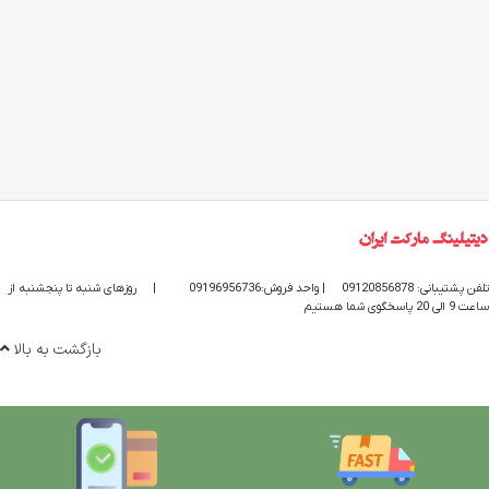
تلفن پشتیبانی: 09120856878
| واحد فروش:09196956736
|
روزهای شنبه تا پنجشنبه از
ساعت 9 الی 20 پاسخگوی شما هستیم
بازگشت به بالا