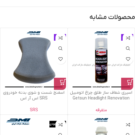
محصولات مشابه
حراج
حراج
اسپری شفاف ساز طلق چراغ اتومبیل
اسفنج شست و شوی بدنه خودروی
Getsun Headlight Renovation
SRS اس آر اس
متفرقه
SRS
اتمام موجودی