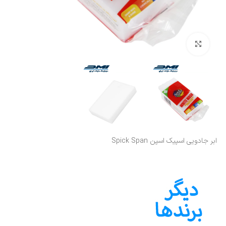
بزرگنمایی تصویر
ابر جادویی اسپیک اسپن Spick Span