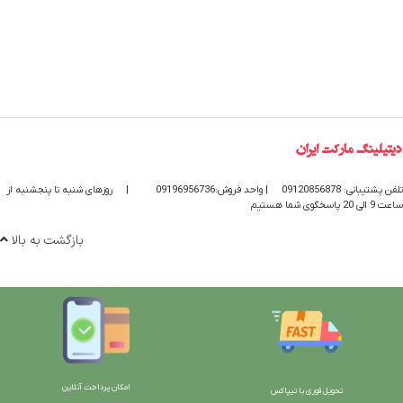
تلفن پشتیبانی: 09120856878
| واحد فروش:09196956736
|
روزهای شنبه تا پنجشنبه از
ساعت 9 الی 20 پاسخگوی شما هستیم
بازگشت به بالا
امکان پرداخت آنلاین
تحویل فوری با تیپاکس