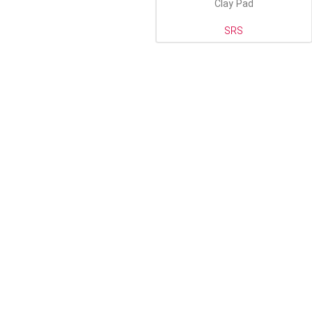
Clay Pad
SRS