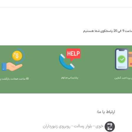
 شما هستیم
پشتیبانی مداوم
 پرداخت آنلاین
48 ساعت ضمانت بازگش
ت پو
ارتباط با ما:
خوی - بلوار رسالت - روبروی زنبورداران