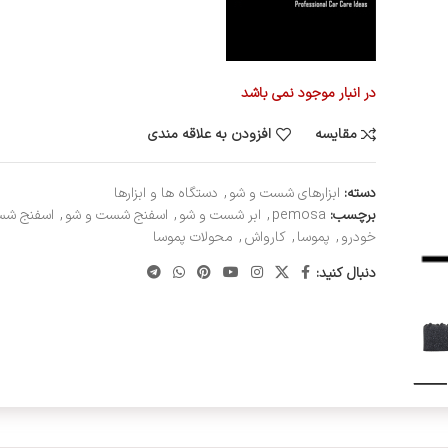
در انبار موجود نمی باشد
مقایسه
افزودن به علاقه مندی
دسته:
ابزارهای شست و شو
,
دستگاه ها و ابزارها
برچسب:
pemosa
,
ابر شست و شو
,
اسفنج شست و شو
,
اسفنج شس
خودرو
,
پموسا
,
کارواش
,
محولات پموسا
دنبال کنید: