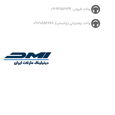
واحد فروش: 09196956736
واحد پشتیبانی (واتساپ): 09120856878
 خودرو , نقاشان خودرو و کارواشها با سالها تجربه و تنوع بالای محصولات, با پایبندی به سه اصل،
 معتبر منطقه، به بزرگ‌ترین فروشگاه اینترنتی ایران تبدیل شود. به محض ورود به سایت دیتیلینگ مارکت
هید کرد.