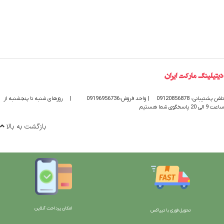
تلفن پشتیبانی: 09120856878
| واحد فروش:09196956736
|
روزهای شنبه تا پنجشنبه از
ساعت 9 الی 20 پاسخگوی شما هستیم
بازگشت به بالا
امکان پرداخت آنلاین
تحویل فوری با تیپاکس