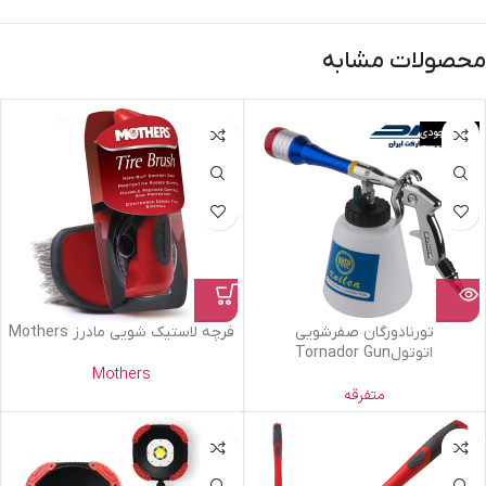
محصولات مشابه
اتمام موجودی
تورنادورگان صفرشویی
فرچه لاستیک شویی مادرز Mothers
اتوتولTornador Gun
Mothers
متفرقه