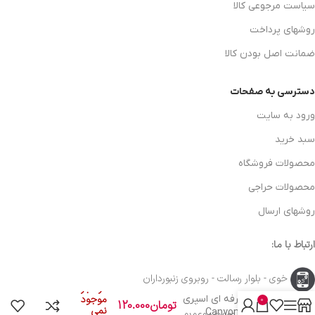
سیاست مرجوعی کالا
روشهای پرداخت
ضمانت اصل بودن کالا
دسترسی به صفحات
ورود به سایت
سبد خرید
محصولات فروشگاه
محصولات حراجی
روشهای ارسال
ارتباط با ما:
خوی - بلوار رسالت - روبروی زنبورداران
در انبار
تریگر حرفه ای اسپری
موجود
0
تومان
120.000
نمی
کانیون Canyon