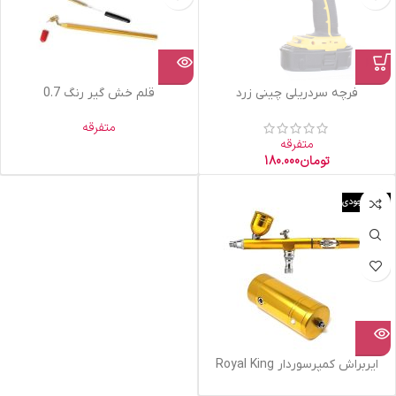
فرچه سردریلی چینی زرد
قلم خش گیر رنگ 0.7
متفرقه
متفرقه
تومان
180.000
اتمام موجودی
ایربراش کمپرسوردار Royal King