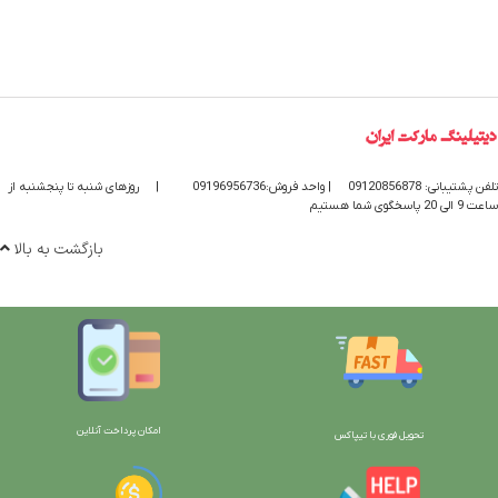
تلفن پشتیبانی: 09120856878
| واحد فروش:09196956736
|
روزهای شنبه تا پنجشنبه از
ساعت 9 الی 20 پاسخگوی شما هستیم
بازگشت به بالا
امکان پرداخت آنلاین
تحویل فوری با تیپاکس