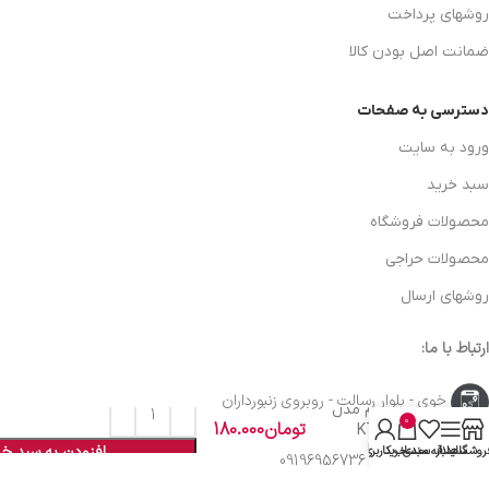
روشهای پرداخت
ضمانت اصل بودن کالا
دسترسی به صفحات
ورود به سایت
سبد خرید
محصولات فروشگاه
محصولات حراجی
روشهای ارسال
ارتباط با ما:
خارکش پلاستیکی
خوی - بلوار رسالت - روبروی زنبورداران
کی تی ام مدل
0
تومان
180.000
KTM Car
Interior
افزودن به سبد خر
روشگاه
سایدبار
علاقه مندی
سبد خرید
حساب کاربری من
واحد فروش: 09196956736
Removal Tool