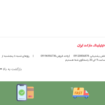
تلفن پشتیبانی: 09120856878
| واحد فروش:09196956736
|
روزهای شنبه تا پنجشنبه از
ساعت 9 الی 20 پاسخگوی شما هستیم
بازگشت به بالا