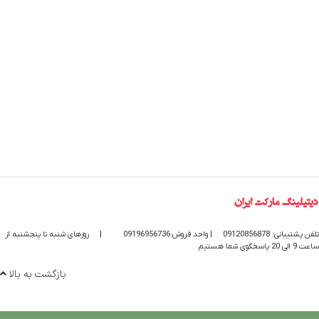
تلفن پشتیبانی: 09120856878
| واحد فروش:09196956736
|
روزهای شنبه تا پنجشنبه از
ساعت 9 الی 20 پاسخگوی شما هستیم
بازگشت به بالا