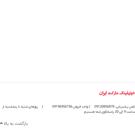
تلفن پشتیبانی: 09120856878
| واحد فروش:09196956736
|
روزهای شنبه تا پنجشنبه از
ساعت 9 الی 20 پاسخگوی شما هستیم
بازگشت به بالا