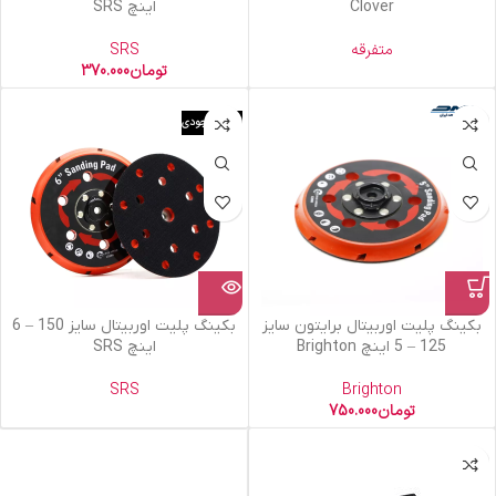
Clover
اینچ SRS
متفرقه
SRS
تومان
370.000
اتمام موجودی
بکینگ پلیت اوربیتال برایتون سایز
بکینگ پلیت اوربیتال سایز 150 – 6
125 – 5 اینچ Brighton
اینچ SRS
SRS
Brighton
تومان
750.000