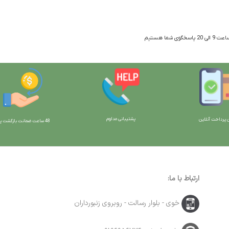
 شما هستیم
پشتیبانی مداوم
 پرداخت آنلاین
48 ساعت ضمانت بازگش
ت پو
ارتباط با ما:
خوی - بلوار رسالت - روبروی زنبورداران