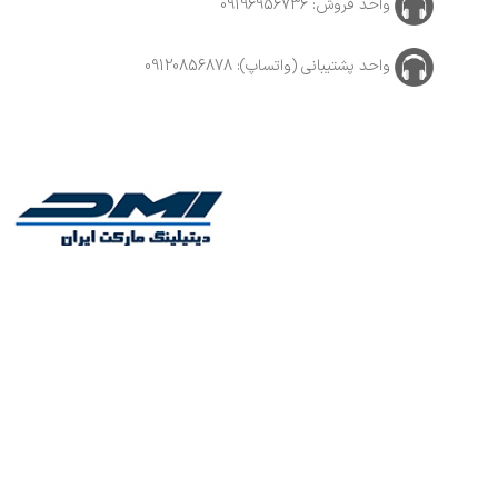
واحد فروش: 09196956736
واحد پشتیبانی (واتساپ): 09120856878
 خودرو , نقاشان خودرو و کارواشها با سالها تجربه و تنوع بالای محصولات, با پایبندی به سه اصل،
 معتبر منطقه، به بزرگ‌ترین فروشگاه اینترنتی ایران تبدیل شود. به محض ورود به سایت دیتیلینگ مارکت
هید کرد.