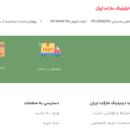
تلفن پشتیبانی: 09120856878
| واحد فروش:09196956736
|
روزهای شنبه تا پنجشنبه از ساعت 9 الی 20 پاسخگوی
امکان
تحویل فوری با تیپاکس
با دیتیلینگ مارکت ایران
دسترسی به صفحات
شرایط و قوانین سایت
ورود به سایت
سیاست حریم خصوصی
سبد خرید