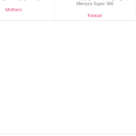
Mercury Super 360
Mothers
Kwazar