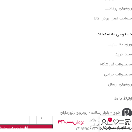
روشهای پرداخت
ضمانت اصل بودن کالا
دسترسی به صفحات
ورود به سایت
سبد خرید
محصولات فروشگاه
محصولات حراجی
روشهای ارسال
ارتباط با ما:
خوی - بلوار رسالت - روبروی زنبورداران
قلم صفرشویی
مقاوم در برابر
0
تومان
430.000
مواد شیمیایی
افزودن به سبد خ
روشگاه
سایدبار
علاقه مندی
سبد خرید
حساب کاربری من
واحد فروش: 09196956736
SRS