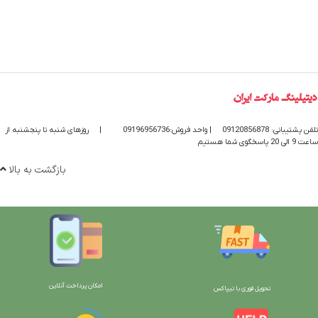
تلفن پشتیبانی: 09120856878
| واحد فروش:09196956736
|
روزهای شنبه تا پنجشنبه از
ساعت 9 الی 20 پاسخگوی شما هستیم
بازگشت به بالا
امکان پرداخت آنلاین
تحویل فوری با تیپاکس