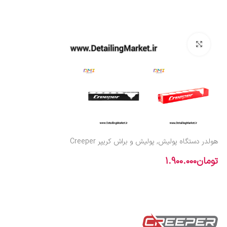
بزرگنمایی تصویر
هولدر دستگاه پولیش, پولیش و براش کریپر Creeper
تومان
1.900.000