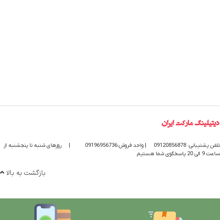
تلفن پشتیبانی: 09120856878
| واحد فروش:09196956736
|
روزهای شنبه تا پنجشنبه از
ساعت 9 الی 20 پاسخگوی شما هستیم
بازگشت به بالا