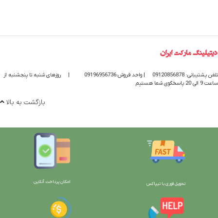
تلفن پشتیبانی: 09120856878
| واحد فروش:09196956736
|
روزهای شنبه تا پنجشنبه از
ساعت 9 الی 20 پاسخگوی شما هستیم
بازگشت به بالا
امکان پرداخت آنلاین
تحویل فوری با تیپاکس