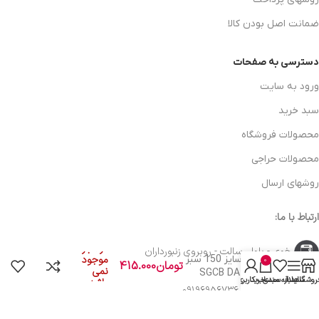
ضمانت اصل بودن کالا
دسترسی به صفحات
ورود به سایت
سبد خرید
محصولات فروشگاه
محصولات حراجی
روشهای ارسال
ارتباط با ما:
پد متوسط اس جی
در انبار
خوی - بلوار رسالت - روبروی زنبورداران
سی بی سایز 150 سبز
موجود
0
تومان
415.000
نمی
– SGCB DA Wine
روشگاه
سایدبار
علاقه مندی
سبد خرید
حساب کاربری من
باشد
Pad 6 inch
واحد فروش: 09196956736