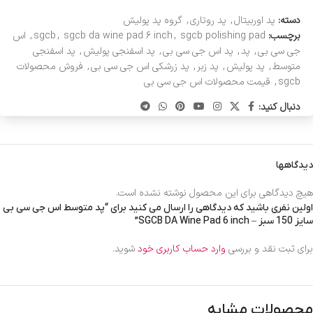
دسته:
پد اوربیتال
,
پد روتاری
,
گروه پد پولیش
برچسب:
sgcb polishing pad
,
sgcb da wine pad 6 inch
,
sgcb
,
اس
جی سی بی
,
پد
,
پد اس جی سی بی
,
پد اسفنجی پولیش
,
پد اسفنجی
متوسط
,
پد پولیش
,
پد زبر
,
پد زرشکی اس جی سی بی
,
فروش محصولات
sgcb
,
قیمت محصولات اس جی سی بی
دنبال کنید:
دیدگاهها
هیچ دیدگاهی برای این محصول نوشته نشده است.
اولین نفری باشید که دیدگاهی را ارسال می کنید برای “پد متوسط اس جی سی بی
سایز 150 سبز – SGCB DA Wine Pad 6 inch”
برای ثبت نقد و بررسی
وارد حساب کاربری خود
شوید.
محصولات مشابه