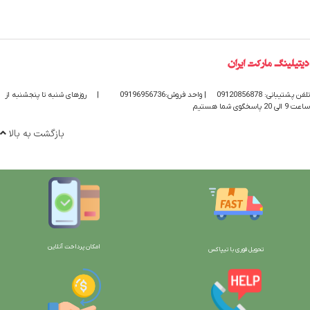
تلفن پشتیبانی: 09120856878
| واحد فروش:09196956736
|
روزهای شنبه تا پنجشنبه از
ساعت 9 الی 20 پاسخگوی شما هستیم
بازگشت به بالا
امکان پرداخت آنلاین
تحویل فوری با تیپاکس