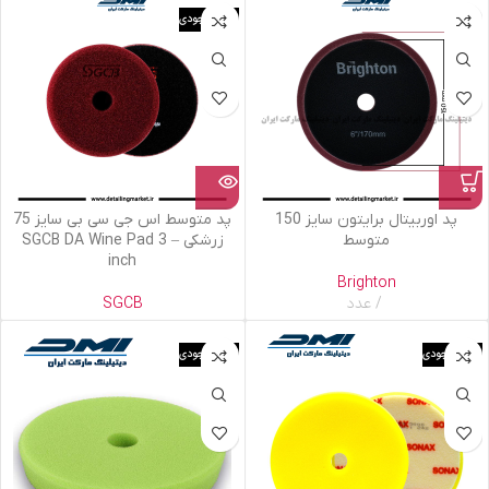
اتمام موجودی
پد اوربیتال برایتون سایز 150
پد متوسط اس جی سی بی سایز 75
متوسط
زرشکی – SGCB DA Wine Pad 3
inch
Brighton
عدد
SGCB
اتمام موجودی
اتمام موجودی