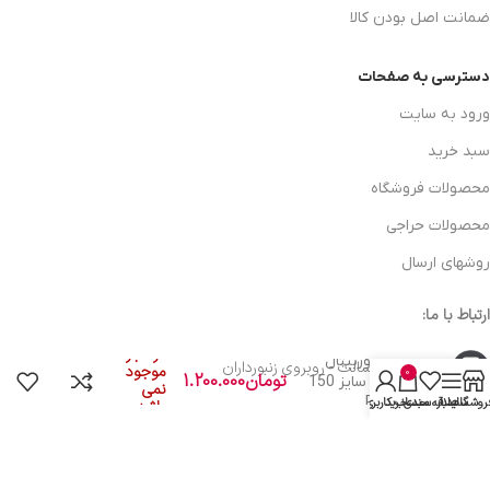
ضمانت اصل بودن کالا
دسترسی به صفحات
ورود به سایت
سبد خرید
محصولات فروشگاه
محصولات حراجی
روشهای ارسال
ارتباط با ما:
در انبار
پد نرم اوربیتال
خوی - بلوار رسالت - روبروی زنبورداران
موجود
0
تومان
1.200.000
پولیتاپ سایز 150
نمی
Polytop
روشگاه
سایدبار
علاقه مندی
سبد خرید
حساب کاربری من
باشد
واحد فروش: 09196956736
واحد پشتیبانی (واتساپ): 09120856878