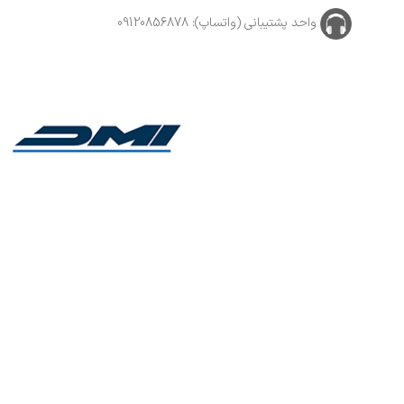
واحد پشتیبانی (واتساپ): 09120856878
 خودرو , نقاشان خودرو و کارواشها با سالها تجربه و تنوع بالای محصولات, با پایبندی به سه اصل،
 معتبر منطقه، به بزرگ‌ترین فروشگاه اینترنتی ایران تبدیل شود. به محض ورود به سایت دیتیلینگ مارکت
هید کرد.
نترنتی دیتیلینگ مارکت ایران فقط برای مقاصد غیرتجاری و با ذکر منبع بلامانع ا