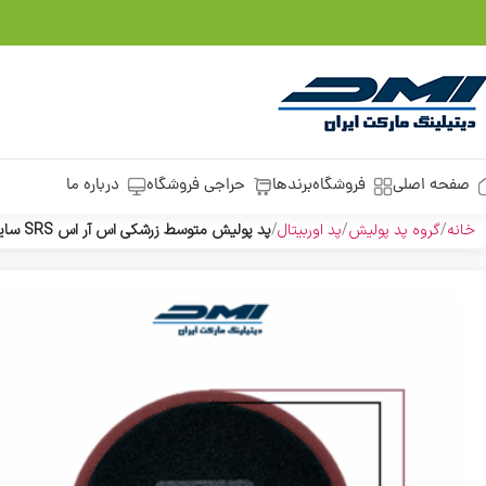
صفحه اصلی
فروشگاه
برندها
حراجی فروشگاه
درباره ما
خانه
گروه پد پولیش
پد اوربیتال
پد پولیش متوسط زرشکی اس آر اس SRS سایز 125