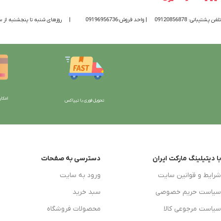
تلفن پشتیبانی: 09120856878
| واحد فروش:09196956736
|
روزهای شنبه تا پنجشنبه از ساعت 9 الی 20 پاسخگوی
امکان
تحویل فوری با تیپاکس
با دیتیلینگ مارکت ایران
دسترسی به صفحات
شرایط و قوانین سایت
ورود به سایت
سیاست حریم خصوصی
سبد خرید
سیاست مرجوعی کالا
محصولات فروشگاه