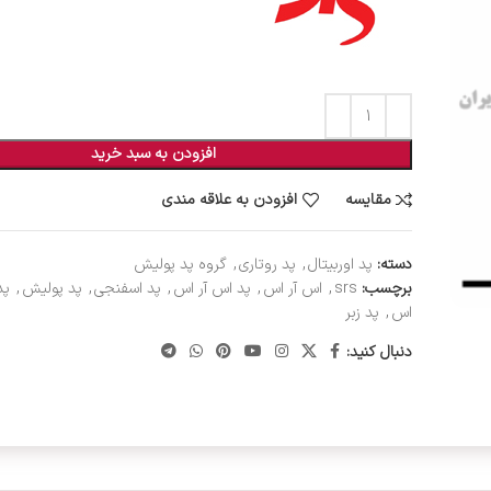
افزودن به سبد خرید
مقایسه
افزودن به علاقه مندی
دسته:
پد اوربیتال
,
پد روتاری
,
گروه پد پولیش
برچسب:
srs
,
اس آر اس
,
پد اس آر اس
,
پد اسفنجی
,
پد پولیش
,
پد
اس
,
پد زبر
دنبال کنید: