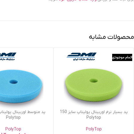
محصولات مشابه
اتمام موجودی
اطلاعات بیشتر
افزودن به سبد خرید
پد بسیار نرم اوربیتال پولیتاپ سایز 150
Polytop
Polytop
PolyTop
PolyTop