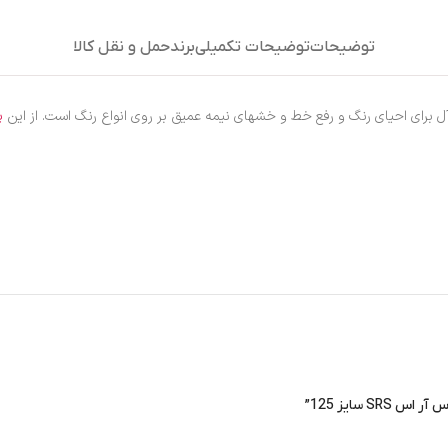
توضیحات
توضیحات تکمیلی
برند
حمل و نقل کالا
پ
 سایز 125”