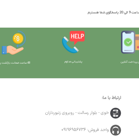
 شما هستیم
پشتیبانی مداوم
 پرداخت آنلاین
48 ساعت ضمانت بازگش
ت پو
ارتباط با ما:
خوی - بلوار رسالت - روبروی زنبورداران
واحد فروش: 09196956736