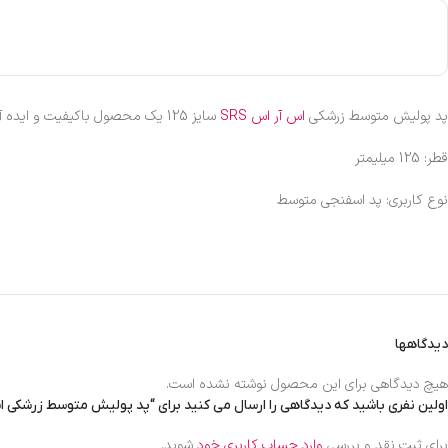
پد پولیش متوسط زرشکی
اس آر اس SRS
سایز 125 یک محصول باکیفیت و ایده آل برای احیای رنگ و رفع خط و خشهای نیمه عمیق بر روی انواع رنگ است. از این
قطر: 125 میلیمتر
نوع کاربری: پد اسفنجی متوسط
دیدگاهها
هیچ دیدگاهی برای این محصول نوشته نشده است.
اولین نفری باشید که دیدگاهی را ارسال می کنید برای “پد پولیش متوسط زرشکی اس آر اس SRS
برای ثبت نقد و بررسی
وارد حساب کاربری خود
شوید.