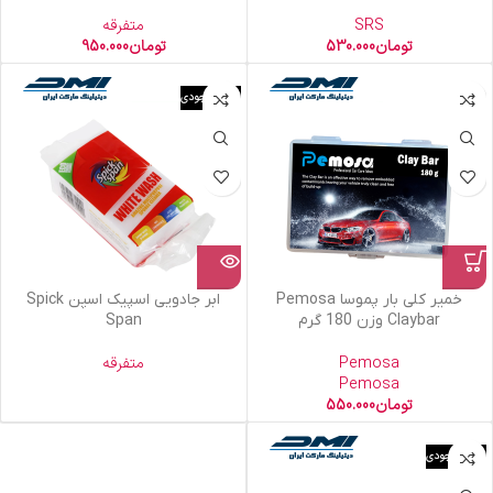
SRS
متفرقه
تومان
530.000
تومان
950.000
اتمام موجودی
خمیر کلی بار پموسا Pemosa
ابر جادویی اسپیک اسپن Spick
Claybar وزن 180 گرم
Span
Pemosa
متفرقه
Pemosa
تومان
550.000
اتمام موجودی