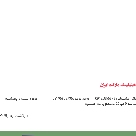
تلفن پشتیبانی: 09120856878
| واحد فروش:09196956736
|
روزهای شنبه تا پنجشنبه از
ساعت 9 الی 20 پاسخگوی شما هستیم
بازگشت به بالا