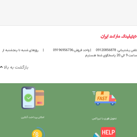
تلفن پشتیبانی: 09120856878
| واحد فروش:09196956736
|
روزهای شنبه تا پنجشنبه از
ساعت 9 الی 20 پاسخگوی شما هستیم
بازگشت به بالا
امکان پرداخت آنلاین
تحویل فوری با تیپاکس