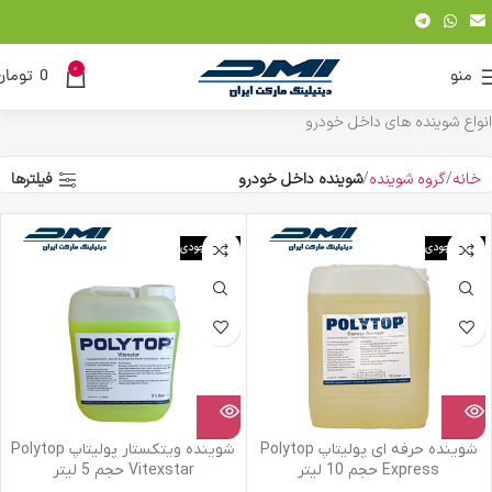
0
منو
0
تومان
انواع شوینده های داخل خودرو
خانه
گروه شوینده
شوینده داخل خودرو
فیلترها
اتمام موجودی
اتمام موجودی
شوینده حرفه ای پولیتاپ Polytop
شوینده ویتکستار پولیتاپ Polytop
Express حجم 10 لیتر
Vitexstar حجم 5 لیتر