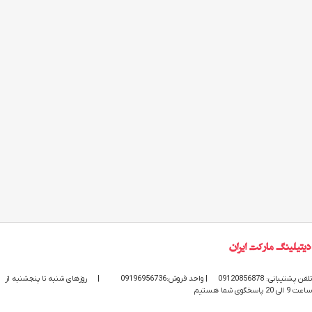
تلفن پشتیبانی: 09120856878
| واحد فروش:09196956736
|
روزهای شنبه تا پنجشنبه از
ساعت 9 الی 20 پاسخگوی شما هستیم