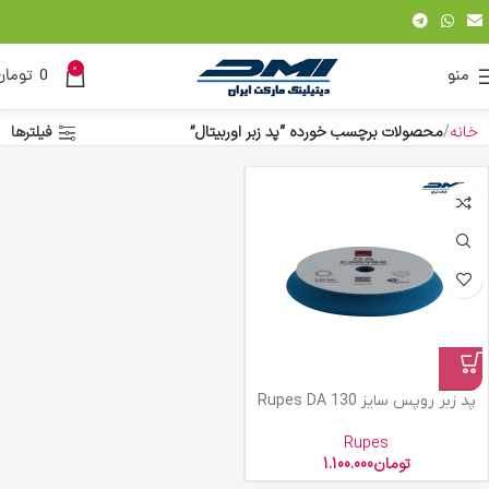
0
منو
0
تومان
خانه
محصولات برچسب خورده “پد زبر اوربیتال”
فیلترها
پد زبر روپس سایز 130 Rupes DA
Rupes
تومان
1.100.000