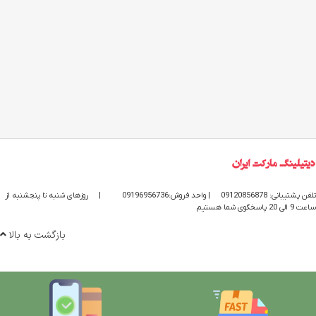
تلفن پشتیبانی: 09120856878
| واحد فروش:09196956736
|
روزهای شنبه تا پنجشنبه از
ساعت 9 الی 20 پاسخگوی شما هستیم
بازگشت به بالا