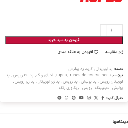
افزودن به سبد خرید
مقایسه
افزودن به علاقه مندی
دسته:
پد اوربیتال
,
گروه پد پولیش
برچسب:
rupes da coarse pad
,
rupes
,
احیای رنگ
,
پد da روپس
,
پد
اوربیتال روپس
,
پد پولیش
,
پد روپس
,
پد زبر اوربیتال
,
پد زبر روپس
,
پولیش
,
دیتیلینگ
,
روپس
,
ریکاوری رنگ
دنبال کنید:
دیدگاهها