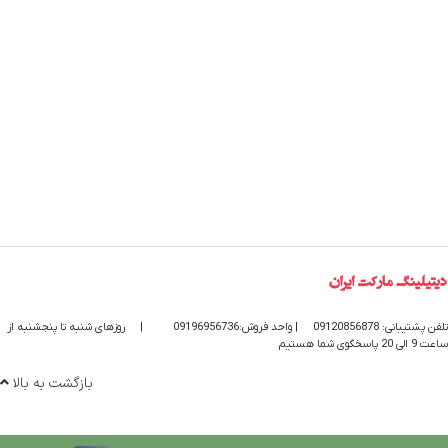
تلفن پشتیبانی: 09120856878
| واحد فروش:09196956736
|
روزهای شنبه تا پنجشنبه از
ساعت 9 الی 20 پاسخگوی شما هستیم
بازگشت به بالا