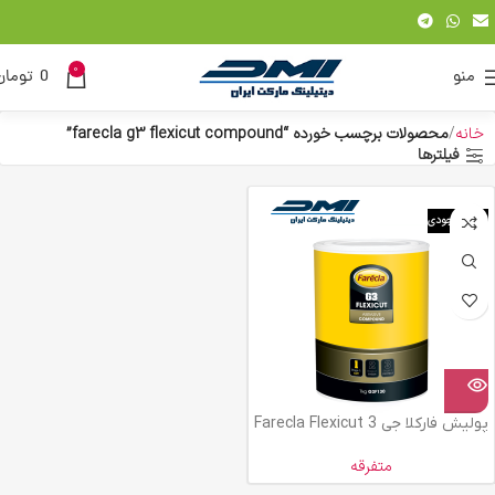
0
منو
0
تومان
خانه
محصولات برچسب خورده “farecla g3 flexicut compound”
فیلترها
اتمام موجودی
پولیش فارکلا جی 3 Farecla Flexicut
متفرقه