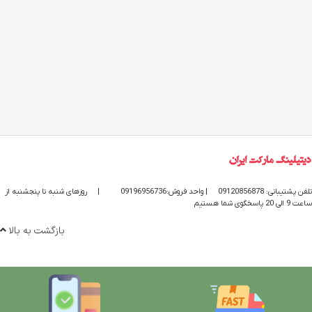
تلفن پشتیبانی: 09120856878
| واحد فروش:09196956736
|
روزهای شنبه تا پنجشنبه از
ساعت 9 الی 20 پاسخگوی شما هستیم
بازگشت به بالا