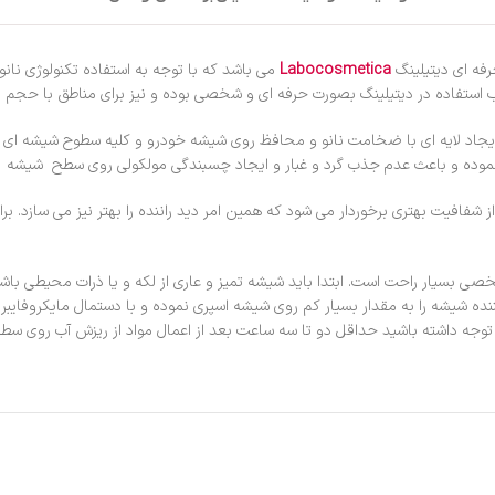
Labocosmetica
می باشد که با توجه به استفاده تکنولوژی نان
 استفاده در دیتیلینگ بصورت حرفه ای و شخصی بوده و نیز برای مناطق با حجم بارن
ایجاد لایه ای با ضخامت نانو و محافظ روی شیشه خودرو و کلیه سطوح شیشه ای را 
نموده و باعث عدم جذب گرد و غبار و ایجاد چسبندگی مولکولی روی سطح شیشه 
 شفافیت بهتری برخوردار می شود که همین امر دید راننده را بهتر نیز می سازد. بر
ى بسيار راحت است. ابتدا بايد شيشه تميز و عارى از لكه و يا ذرات محيطى باشد، 
 كننده شیشه را به مقدار بسيار كم روى شيشه اسپرى نموده و با دستمال مايكروفاي
وجه داشته باشيد حداقل دو تا سه ساعت بعد از اعمال مواد از ريزش آب روى سطح 