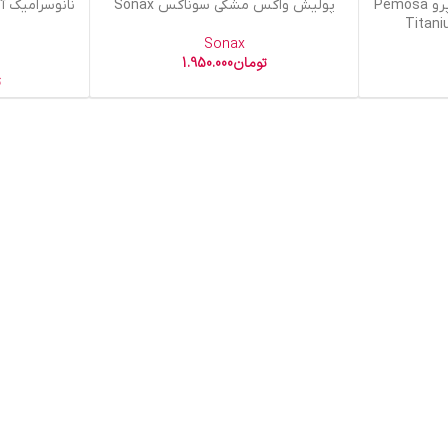
افزودن به سبد خرید
افزودن به سبد خر
نانوسرامیک پموسا تیتانیوم پرو Pemosa
پولیش واکس مشکی سوناکس Sonax
Titan
Sonax
تومان
1.950.000
ت