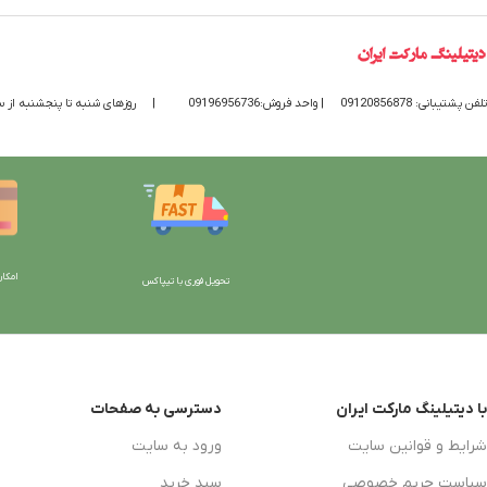
تلفن پشتیبانی: 09120856878
| واحد فروش:09196956736
|
روزهای شنبه تا پنجشنبه از ساعت 9 الی 20 پاسخگوی
امکان
تحویل فوری با تیپاکس
با دیتیلینگ مارکت ایران
دسترسی به صفحات
شرایط و قوانین سایت
ورود به سایت
سیاست حریم خصوصی
سبد خرید