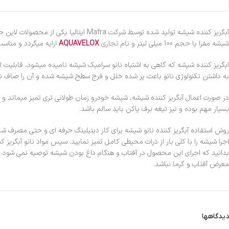
آبگریز کننده شیشه تولید شده توسط شرکت Mafra ایتالیا یکی از محصولات لاین حرفه ای دیتیلینگ
شیشه مفرا با حجم 100 میلی لیتر و نام تجاری
AQUAVELOX
ارایه میگردد و مناسب
ابگریز کننده شیشه که گاهی به اشتباه نانو سرامیک شیشه نامیده میشود، قابلیت 
به داشتن تکنولوژی نانو باعث پر شده خلل و فرج سطح شیشه شده و آن را صاف 
در صورت اعمال آبگریز کننده شیشه، شیشه خودرو زمان طولانی تری تمیز میماند و از
بسیار مهم بوده و نیز تیغه برف پاکن باید سالم باشد.
روش استفاده آبگریز کننده نانو شيشه براى كار ديتيلينگ حرفه اى و حتى مصرف شخص
اجرا شیشه را با کلی بار از ذرات محیطی کامل تمیز نمایید. سپس مواد نانو آبگريز
بدانید که اجرای این محصول در آفتاب و هنگام داغ بودن شیشه توصیه نمی شود. ت
معرض آفتاب و گرما نباشد.
دیدگاهها