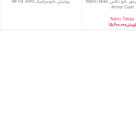
ید
اطلاعات بیشتر
نانوسرامیک آرمور نانو تکاس NanoTekas
پوشش نانوسرامیک Mr Fix 30ml
Armor Coat
Nano Tekas
ومان
15.600.000