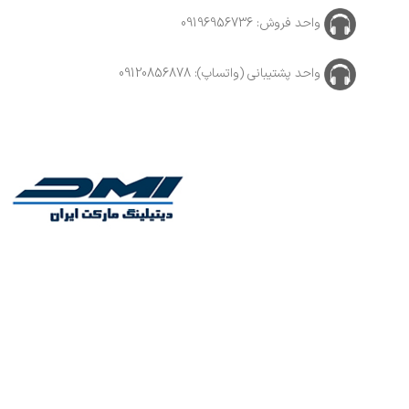
واحد فروش: 09196956736
واحد پشتیبانی (واتساپ): 09120856878
 خودرو , نقاشان خودرو و کارواشها با سالها تجربه و تنوع بالای محصولات, با پایبندی به سه اصل،
 معتبر منطقه، به بزرگ‌ترین فروشگاه اینترنتی ایران تبدیل شود. به محض ورود به سایت دیتیلینگ مارکت
هید کرد.