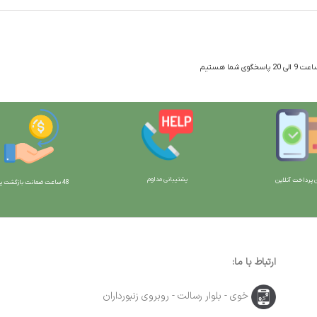
 شما هستیم
پشتیبانی مداوم
 پرداخت آنلاین
48 ساعت ضمانت بازگش
ت پو
ارتباط با ما:
خوی - بلوار رسالت - روبروی زنبورداران