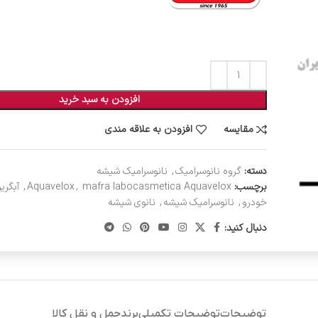
افزودن به سبد خرید
مقایسه
افزودن به علاقه مندی
دسته:
گروه نانوسرامیک
,
نانوسرامیک شیشه
برچسب:
mafra labocasmetica Aquavelox
,
Aquavelox
,
آبگری
خودرو
,
نانوسرامیک شیشه
,
نانوی شیشه
دنبال کنید:
توضیحات
توضیحات تکمیلی
برند
حمل و نقل کالا