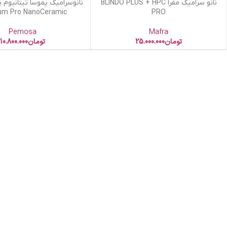
افزودن به سبد خرید
افزودن به سبد خرید
نانو سرامیک مفرا BLINDO PLUS + HPC
ium Pro NanoCeramic
PRO
Pemosa
Mafra
تومان
25.000.000
تومان
10.800.000