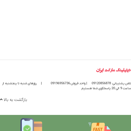
تلفن پشتیبانی: 09120856878
| واحد فروش:09196956736
|
روزهای شنبه تا پنجشنبه از
ساعت 9 الی 20 پاسخگوی شما هستیم
بازگشت به بالا