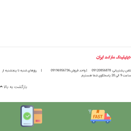
تلفن پشتیبانی: 09120856878
| واحد فروش:09196956736
|
روزهای شنبه تا پنجشنبه از
ساعت 9 الی 20 پاسخگوی شما هستیم
بازگشت به بالا