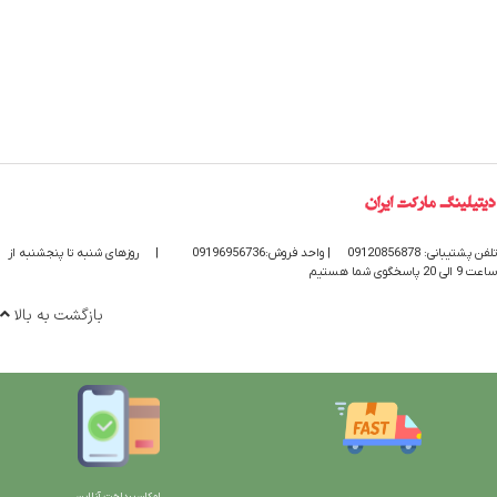
تلفن پشتیبانی: 09120856878
| واحد فروش:09196956736
|
روزهای شنبه تا پنجشنبه از
ساعت 9 الی 20 پاسخگوی شما هستیم
بازگشت به بالا
امکان پرداخت آنلاین