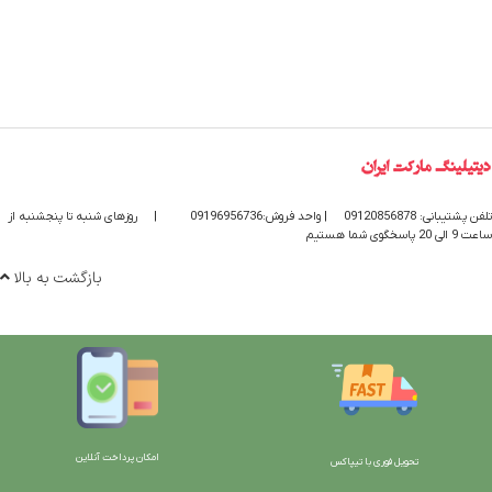
تلفن پشتیبانی: 09120856878
| واحد فروش:09196956736
|
روزهای شنبه تا پنجشنبه از
ساعت 9 الی 20 پاسخگوی شما هستیم
بازگشت به بالا
امکان پرداخت آنلاین
تحویل فوری با تیپاکس