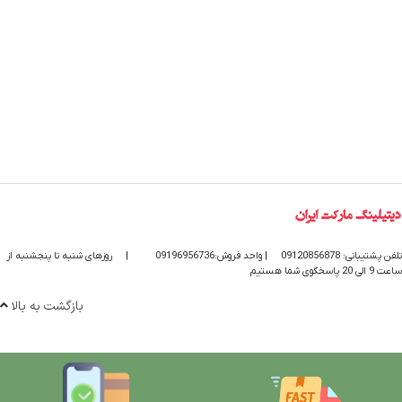
تلفن پشتیبانی: 09120856878
| واحد فروش:09196956736
|
روزهای شنبه تا پنجشنبه از
ساعت 9 الی 20 پاسخگوی شما هستیم
بازگشت به بالا