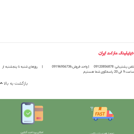
تلفن پشتیبانی: 09120856878
| واحد فروش:09196956736
|
روزهای شنبه تا پنجشنبه از
ساعت 9 الی 20 پاسخگوی شما هستیم
بازگشت به بالا
امکان پرداخت آنلاین
تحویل فوری با تیپاکس