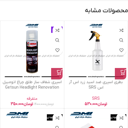
محصولات مشابه
حراج
بطری اسپری ضد اسید زرد اس آر
اسپری شفاف ساز طلق چراغ اتومبیل
اس SRS
Getsun Headlight Renovation
SRS
متفرقه
تومان
530.000
تومان
350.000
تومان
400.000
اتمام موجودی
اتمام موجودی