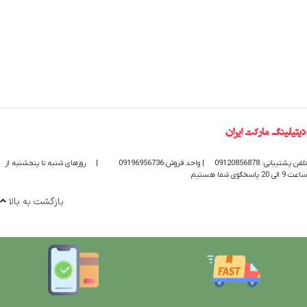
تلفن پشتیبانی: 09120856878
| واحد فروش:09196956736
|
روزهای شنبه تا پنجشنبه از
ساعت 9 الی 20 پاسخگوی شما هستیم
بازگشت به بالا