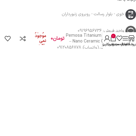
خوی - بلوار رسالت - روبروی زنبورداران
نانوسرامیک پموسا تیتانیوم
واحد فروش: 09196956736
در انبار
پرو Pemosa Titanium Pro
موجود
0
تومان
0
نمی
Nano Ceramic Coating –
روشگاه
سایدبار
علاقه مندی
سبد خرید
حساب کاربری من
باشد
پک قدیمی
واحد پشتیبانی (واتساپ): 09120856878
با ما همراه باشید
از جدیدترین تخفیف ها با خبر شوید …