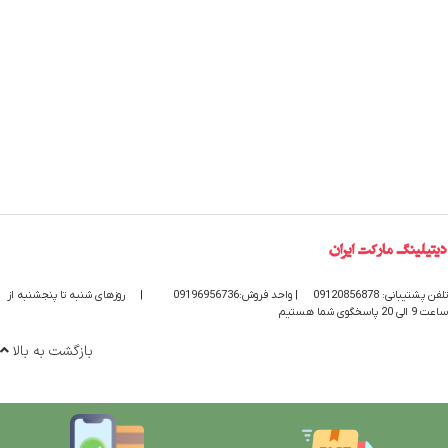
تلفن پشتیبانی: 09120856878
| واحد فروش:09196956736
|
روزهای شنبه تا پنجشنبه از
ساعت 9 الی 20 پاسخگوی شما هستیم
بازگشت به بالا