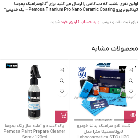
اولین نفری باشید که دیدگاهی را ارسال می کنید برای “نانوسرامیک پموسا
تیتانیوم پرو Pemosa Titanium Pro Nano Ceramic Coating – پک قدیمی”
برای ثبت نقد و بررسی
وارد حساب کاربری خود
شوید.
محصولات مشابه
اتمام موجودی
کیت نانو سرامیک بدنه خودرو
پاک کننده و آماده ساز رنگ پموسا
لابوکاسمتیکا مفرا مدل
Pemosa Paint Prepare Cleaner
Spray 120ml
Labocosmetica STC+HPC