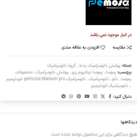
در انبار موجود نمی باشد
مقایسه
افزودن به علاقه مندی
دسته:
پوشش نانوسرامیک بدنه
,
گروه نانوسرامیک
برچسب:
پموسا
,
پموسا تیتانیوم پرو
,
پوشش نانوسرامیک
,
محصولات
پموسا
,
نانو
,
نانوسرامیک
,
نانوسرامیک pemosa titanium pro خودترمیم
,
نانوسرامیک خودترمیم
دنبال کنید:
دیدگاهها
هیچ دیدگاهی برای این محصول نوشته نشده است.