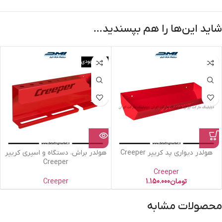
شاید این‌ها را هم بپسندید…
اتمام موجودی
هولدر دیواری پد کریپر Creeper
هولدر براش، دستگاه و اسپری کریپر
Creeper
Creeper
تومان
1.150.000
Creeper
محصولات مشابه