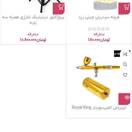
فرچه سردریلی چینی زرد
پروژکتور دیتیلینگ شارژی همراه سه
پایه
متفرقه
متفرقه
تومان
180.000
تومان
10.800.000
اتمام موجودی
ایربراش کمپرسوردار Royal King