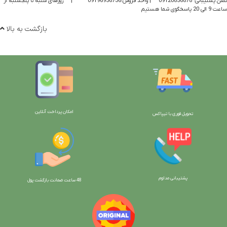
تلفن پشتیبانی: 09120856878
| واحد فروش:09196956736
|
روزهای شنبه تا پنجشنبه از
ساعت 9 الی 20 پاسخگوی شما هستیم
بازگشت به بالا
امکان پرداخت آنلاین
تحویل فوری با تیپاکس
پشتیبانی مداوم
48 ساعت ضمانت بازگش
ت پول