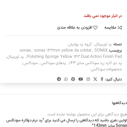
در انبار موجود نمی باشد
مقایسه
افزودن به علاقه مندی
دسته:
پد اوربیتال
,
گروه پد پولیش
برچسب:
SONAX
,
sonax 143mm yellow da orbital
,
sonax
Polishing Sponge Yellow 143 Dual Action Finish Pad
,
پد اوربیتال
,
پد دو کاره زرد سوناکس سایز 143
,
پدهای سوناکس
,
سوناکس
,
محصولات سوناکس
دنبال کنید:
دیدگاهها
هیچ دیدگاهی برای این محصول نوشته نشده است.
اولین نفری باشید که دیدگاهی را ارسال می کنید برای “پد نرم دوکاره سوناکس
Sonax سایز 143mm”