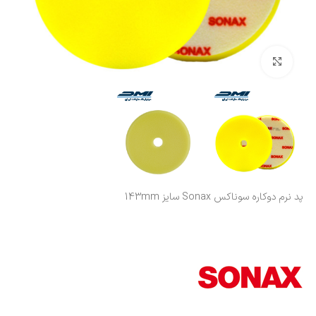
بزرگنمایی تصویر
پد نرم دوکاره سوناکس Sonax سایز 143mm