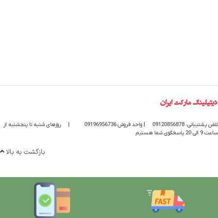
تلفن پشتیبانی: 09120856878
| واحد فروش:09196956736
|
روزهای شنبه تا پنجشنبه از
ساعت 9 الی 20 پاسخگوی شما هستیم
بازگشت به بالا