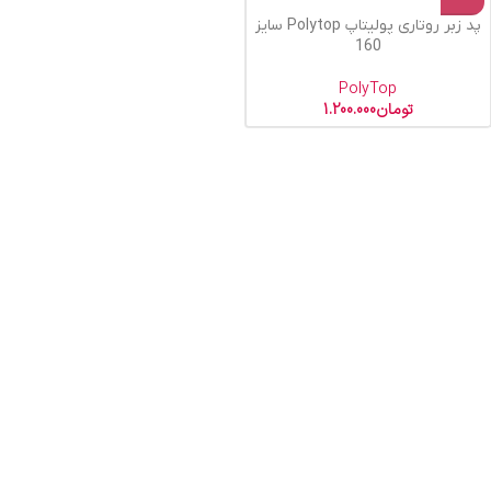
پد زبر روتاری پولیتاپ Polytop سایز
160
PolyTop
تومان
1.200.000