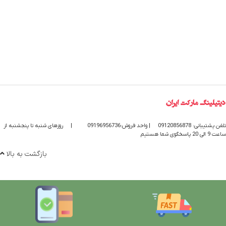
تلفن پشتیبانی: 09120856878
| واحد فروش:09196956736
|
روزهای شنبه تا پنجشنبه از
ساعت 9 الی 20 پاسخگوی شما هستیم
بازگشت به بالا