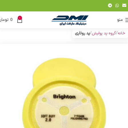
0
منو
0
تومان
خانه
گروه پد پولیش
پد روتاری