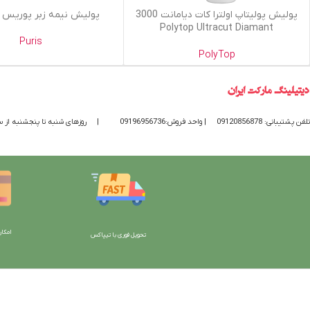
اطلاعات بیشتر
اطلاعات بیشتر
پولیش پولیتاپ اولترا کات دیامانت 3000
پولیش نیمه زبر پوریس Puris A4
Polytop Ultracut Diamant
Puris
PolyTop
تلفن پشتیبانی: 09120856878
| واحد فروش:09196956736
|
روزهای شنبه تا پنجشنبه از ساعت 9 الی 20 پاسخگوی
امکان
تحویل فوری با تیپاکس