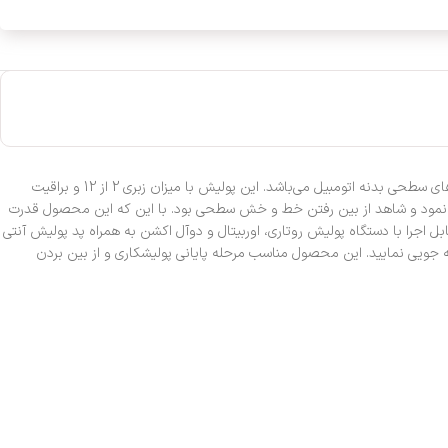
پولیش نرم و آنتی هولوگرام پلی تاپ مخصوص بدنه خودرو Polytop Reflex Anti Hologram Polish یک محصول با کیفیت و عالی برای از بین بردن آسیب و ایرادهای سطحی بدنه اتومبیل می‌باشد. این پولیش با میزان زبری 2 از 12 و براقیت
 آنتی هولوگرام Polytop می‌توان برای هر نوع رنگ بدنه خودرویی استفاده نمود و شاهد از بین رفتن خط و خش سطحی بود. با این که این محصول قدرت
ننده زیادی دارد، اما عاری از هرگونه سیلیکون و سیلنت هست. پولیش نرم و آنتی هولوگرام پلی تاپ مخصوص بدنه خودرو Polytop Reflex Anti Hologram قابل اجرا با دستگاه پولیش روتاری، اوربیتال و دوآل اکشن به همراه پد پولیش آنتی
مق رنگ بدنه خودرو افزایش یافته و ظاهر خیس خواهد داشت. با استفاده از پولیش نرم Polytop در زمان خود صرفه جویی نمایید. این محصول مناسب مرحله پایانی پولیشکاری و از بین بردن