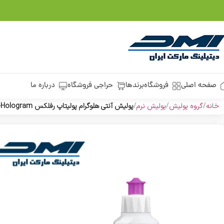
صفحه اصلی
فروشگاه
برندها
حراجی فروشگاه
درباره ما
خانه
گروه پولیش
پولیش نرم
پولیش آنتی هلوگرام پولیتاپ رفلکس Polytop Reflex Anti-Hologram حجم 250 میلی