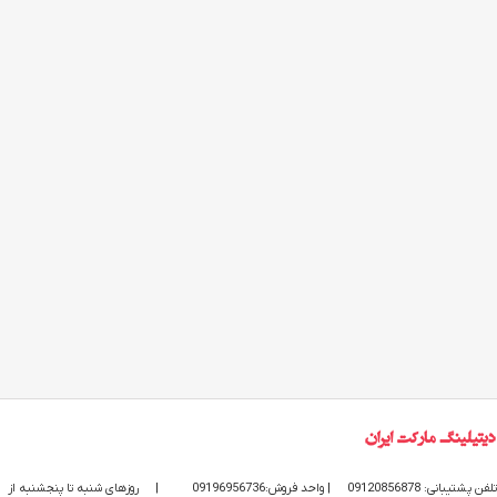
تلفن پشتیبانی: 09120856878
| واحد فروش:09196956736
|
روزهای شنبه تا پنجشنبه از