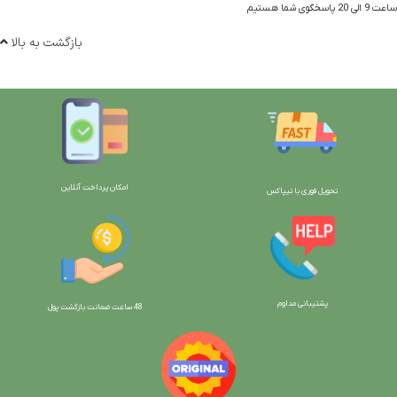
ساعت 9 الی 20 پاسخگوی شما هستیم
بازگشت به بالا
امکان پرداخت آنلاین
تحویل فوری با تیپاکس
پشتیبانی مداوم
48 ساعت ضمانت بازگش
ت پول