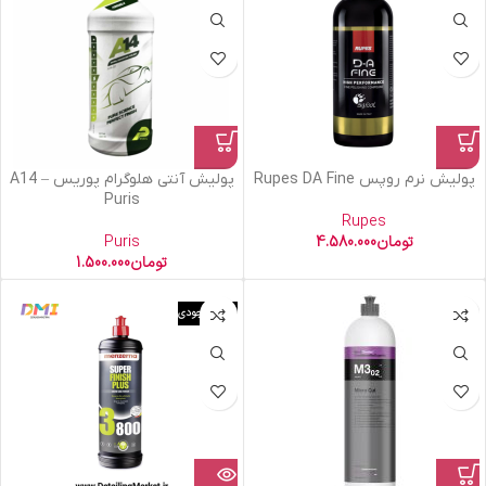
پولیش نرم روپس Rupes DA Fine
پولیش آنتی هلوگرام پوریس A14 –
Puris
Rupes
تومان
4.580.000
Puris
تومان
1.500.000
اتمام موجودی