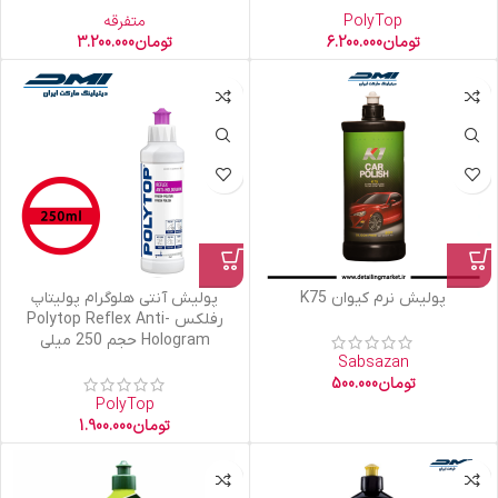
PolyTop
متفرقه
تومان
6.200.000
تومان
3.200.000
پولیش نرم کیوان K75
پولیش آنتی هلوگرام پولیتاپ
رفلکس Polytop Reflex Anti-
Hologram حجم 250 میلی
Sabsazan
تومان
500.000
PolyTop
تومان
1.900.000