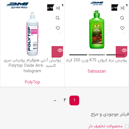
اتمام موجودی
اتمام موجودی
پولیش نرم کیوان K75 وزن 250 گرم
پولیش آنتی هلوگرام پولیتاپ سری
اکسید Polytop Oxide Anti-
hologram
Sabsazan
PolyTop
→
2
1
فیلتر موجودی و حراج
محصولات تخفیف دار