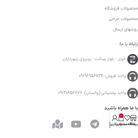
محصولات فروشگاه
محصولات حراجی
روشهای ارسال
ارتباط با ما:
خوی - بلوار رسالت - روبروی زنبورداران
واحد فروش: 09196956736
واحد پشتیبانی (واتساپ): 09120856878
با ما همراه باشید
0
روشگاه
علاقه مندی
سبد خرید
حساب کاربری من