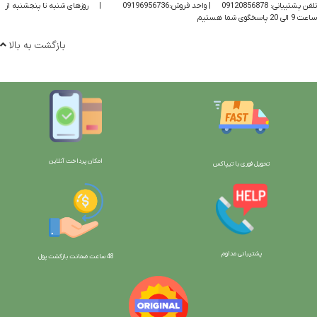
تلفن پشتیبانی: 09120856878
| واحد فروش:09196956736
|
روزهای شنبه تا پنجشنبه از
ساعت 9 الی 20 پاسخگوی شما هستیم
بازگشت به بالا
امکان پرداخت آنلاین
تحویل فوری با تیپاکس
پشتیبانی مداوم
48 ساعت ضمانت بازگش
ت پول