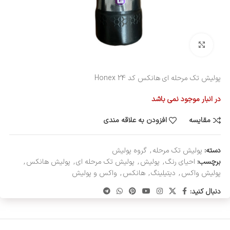
بزرگنمایی تصویر
پولیش تک مرحله ای هانکس کد 24 Honex
در انبار موجود نمی باشد
مقایسه
افزودن به علاقه مندی
دسته:
پولیش تک مرحله
,
گروه پولیش
برچسب:
احیای رنگ
,
پولیش
,
پولیش تک مرحله ای
,
پولیش هانکس
,
پولیش واکس
,
دیتیلینگ
,
هانکس
,
واکس و پولیش
دنبال کنید: